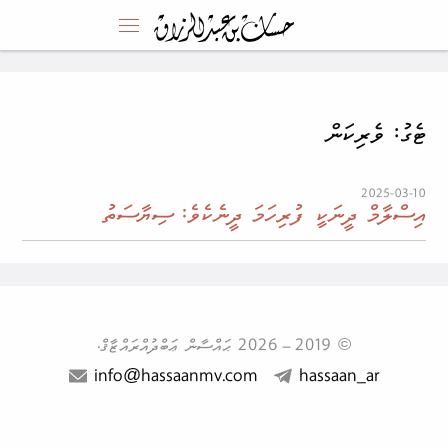
ޓެގު: ވެރިކަން
2025-03-10
އިސްލާމް ދީނަކީ ފުރިހަމަ ދީނެކެވެ: ސިޔާސަތު
© 2019
–
2026
ޙައްސާން ޢަބްދުއްރައްޒާޤް.
info@hassaanmv.com
hassaan_ar