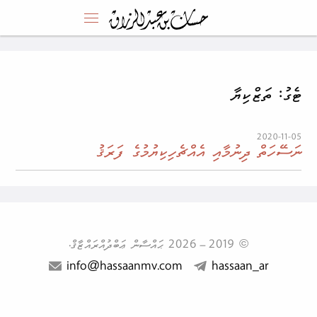
ޓެގު: ތަޒްކިޔާ
2020-11-05
ނަސޭހަތް ދިނުމާއި އެއްޗެހިކިޔުމުގެ ފަރަޤު
© 2019
–
2026
ޙައްސާން ޢަބްދުއްރައްޒާޤް.
info@hassaanmv.com
hassaan_ar