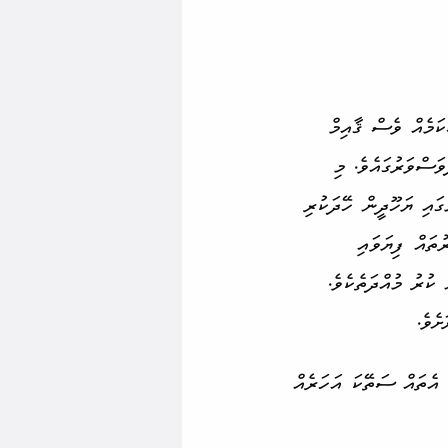
ކަމެއް ވެސް ޤާއިމް
ަސްވަރުގައެވެ. މި
 ވެރި­ކަމުގައި ޔަހޫދީން ހޭދަކުރި
ރުތައް ފިޔަވައި
ކުރު މުއްދަތެކެވެ.
ެވެ.
ީ އެތައް ސަތޭކަ އަހަރެއް