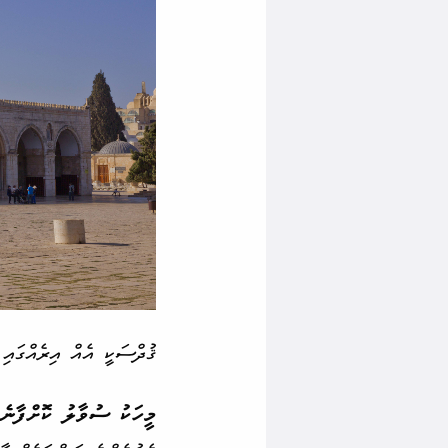
ޤުދްސަކީ އެއް އިރެއްގައި
މީހަކު ސުވާލު ކޮށްފާނެތ