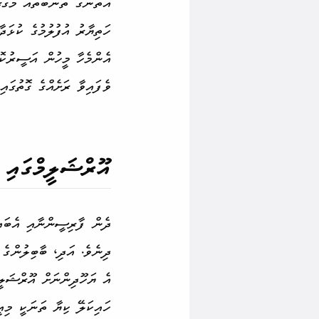
އެތަނުގެ ތަނބުތައް މުގުރ
ހަތިޔާރު އުފުލުމުގެ ކުޅަދާ
ވެފައިވާ ރަށެއްގެ ގޮތުގައި
އޫރްޝަލީމްގައި
ދިނެވެ. އަދި، ބާބިލުންގެ 
އެ ޔަހޫދިންނަށް އޫރްޝަލީމ
ހައިކަލޭ ކިޔާ ތަނަކީ މިއީ