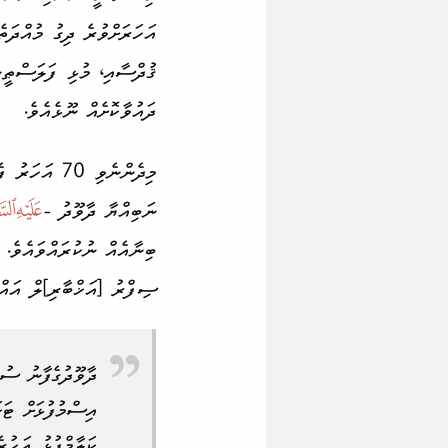
އަހަރަށްވުރެ ދިގު މުއްދަތ
ޤުދްސާއި، މުޅި ފަލަސްޠީނު
ދައުވާކޮށެއް ނޫޅެއެވެ.
ނަބިއްޔާ ދާވޫދު -

ބިނާ­އެއް ނުކުރައްވައެވެ.
ސިފްރު [އަޚްބާރި]ލް އައްޔާމިލް އުވަލް (Chronicles) ގ
ދާވޫދުގެފާނު ސުލ
އިސްމުފުޅަށް ޓަކ
ކަލާމް­ފުޅު އަހު