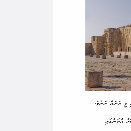
 ވީ ތަނެއް ނޫނެވެ.
ށް އެތަނުގައި