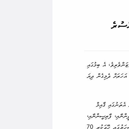
ްސުރެ
ން­ވެރިވެ، އެ ބިމުގައި
އަހަރަށް ދެމިގެން ދިޔަ
 އެތަނުގައި ޤާއިމް
ީންނާއި، ފާރިސީންނާއި،
މިޞްރު މީހުންނާއި، ޔޫނާނާއި، ރޯމަނުންނެވެ. މިއިން ކޮންމެ ބަޔަކު ވެސް ބަނޫ އިސްރާއީލު އެ ޝަހަރުގައި ހޭދަކުރި 70