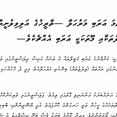
މަ ޢަރަބި މަރުޙަލާ —ތާރީޚުގެ އަލިވިލުނީއ
­ތަކާއި މޫތަކަކީ ޢަރަބި އެއްޗެކެވެ—
ަކީ: ކަންޢާނުގެ ޢަރަބި ޤަބީލާތައް އެ ތަނަށް އައިސް ފިލަސްޠީނުގައި ވަޒަ
ނުގައި ރަށްތައް (ވިލެޖުތައް) ބިނާކުރި މަރުޙަލާއެވެ. މިއީ ދެ ހާހެއްހައި 
ު އަނެއް­ބަޔަކު އަންނަނިވި ގޮތުގައި ވިއެވެ. ފަލަސްޠީނުގައި ވެރިކަން­ކޮށް
ަތް­ތަކެއްގެ މީހުން ވަނީ ހަނގުރާމަ ކޮށްފައެވެ. އެއީ އާޝޫރީންނާއި، ބާބިލ