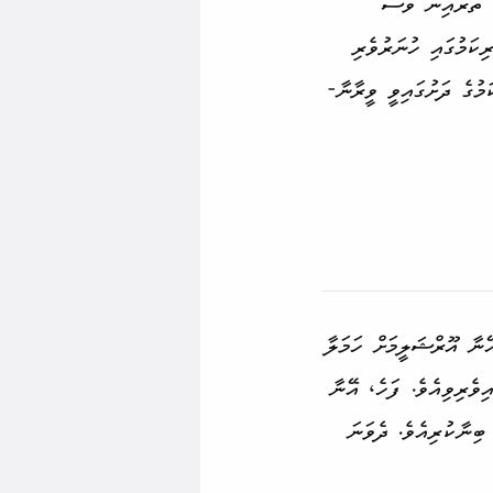
ެ ތެރެއިން ވެސް
ކަމުގައި ހުނަރު­ވެރި
އެންމެހާ މީހުން އަސީރު­ކޮށް، އޭނާގެ ރަށަށް ގެންދިޔައެވެ. އެއަށްފަހު އޫރްޝަލީމަކީ ބާބިލުގެ ވެރި­ކަމުގެ ދަށުގައިވީ ވީރާނާ­
ު ފާޅު­ވެގެން ދިޔައެވެ. އޭނާ އޫރްޝަލީމަށް ހަމަލާ
­ވެރިވިއެވެ. ފަހެ، އޭނާ
ިނާ­ކުރިއެވެ. ދެވަނަ