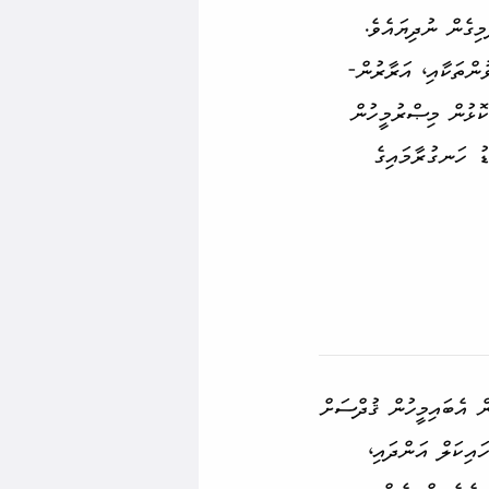
ިގެން ނުދިޔައެވެ.
ސަބަބަކީ، ދާވޫދުގެފާނާއި، ސުލައިމާނުގެފާނުގެ ދަރިދަރި­ކަލުންގެ މެދުގައި ހިނގަމުން ދިޔަ ދެބަސްވުން­ތަކާއި، އަރާރުން­
ޮޅުން މިޞްރު­މީހުން
ޑު ހަނގުރާމައިގެ
ބޮޑު ބާރެއް ފާޅުވިއެވެ. އެއީ ބާބިލީންނެވެ. މީލާދީ ސަނަތުގެ 587 ކުރިން އެބައި­މީހުން ޤުދްސަށް
(Nebuchadnezzar) އެރަށަށް ވަދެ، ހައިކަލް އަންދައި،