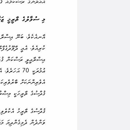
އެއުރެންގެ ރަސް­ކަމެއް ޤާ
މި ސުވާލުގެ ތާރީޚީ ޖަވާ
އާނއެކެވެ. ބަނޫ އިސްރާއީ
ކުރިއެވެ. އެއީ ދާވޫދުގެފާ
ޢުމުރަކީ 70 އަ
އެވެރިންނަކަށް ބާރުވެރި­ކ
ޤުދްސުގެ ތާރީޚަކީ މިޞްރުގ
ޤުދްސުގެ ތާރީޚު އެކުލެވިގ
ވަންދެން ދެމިގެންދިޔަ މަރު