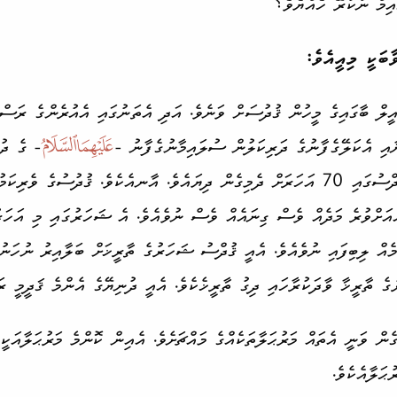
އިމް ނުކުރޭ ހެއްޔެވެ؟
ބަކީ މިއީއެވެ:
ލް ބާގައިގެ މީހުން ޤުދުސަށް ވަނެވެ. އަދި އެތަނުގައި އެއުރެންގެ ރަސް­
ނާއި އެކަލޭގެފާނުގެ ދަރި­ކަލުން ސުލައިމާނުގެފާނު -

- ގެ ދުވ
އިސްރާއީލީ ރަސްކަން ޤުދްސުގައި 70 އަހަރަށް ދެމިގެން ދިޔައެވެ. އާނއެކެވެ. ޤުދުސުގެ
ހަރެވެ. އެއަށްވުރެ މަދެއް ވެސް ގިނަ­އެއް ވެސް ނުވެއެވެ. އެ ޝަހަރުގައި މި އަހަ
ަމެއް ލިބިފައި ނުވެއެވެ. އެއީ ޤުދްސު ޝަހަރުގެ ތާރީޚަށް ބަލާއިރު ނުހަނު 
ެ ތާރީޚާ ވާދަކުރާހައި ދިގު ތާރީޚެކެވެ. އެއީ ދުނިޔޭގެ އެންމެ ޤަދީމީ ރަށ
ެން ވަނީ އެތައް މަރުޙަލާ­ތަކެއްގެ މައްޗަށެވެ. އެއިން ކޮންމެ މަރުޙަލާއަކ
ޙަލާއެކެވެ.