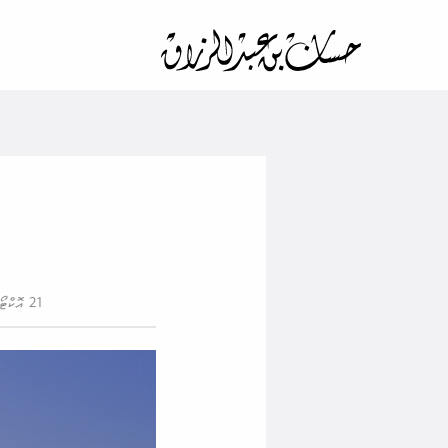
21 އޮކްޓޯބަރު 2023