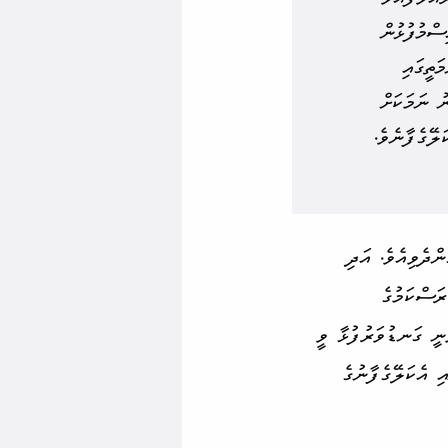
ްމު­ފުޅުން
ަތީގައި
ު ނަމަކަށް
ަލޭގެފާނެވެ.
ންދެވިއެވެ. އަދި
ަސް­ކަމުގެ
ަނީ ގަނޑުވަރުފުޅާ ވީ
ި އެކަލޭގެފާނުގެ