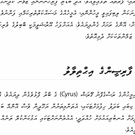
ައި، ފާރުތައް ތަޅައިލިއެވެ. އަދި ބޮޑެތި ފިރިހެނުންނާއި ޒުވާން ކުދިންގ
ނަކަން ލިބިފައިވީ މީހުންނާއި، އެމީހެއްގެ މަސައްކަތްތެރި­ކަމާއި ފަންނުވެރި­
 ޒަމާންތަކަކަށް ދެމިއޮތެވެ.
 ފާރިސީންގެ އިޙްތިލާލު
ދެން ފާރިސީންނާއި އެބައި­މީހުންގެ ރަސްގެފާނު ޤޫރަޝް (Cyrus) ގެ ބާރ
ކިބައި ބަދަލު ހިފުމަށް­ޓަކައި، އެތަންމިތަނުން ޔަހޫދީން ވެސް އޭނާއާ ބައި
ަށް އެނބުރިއައުމަށް ހުއްދަދީ، އެއުރެންނަށް­ޓަކައި އަޅުކަންކުރާ ތަނެއް ބ
އެވެ.