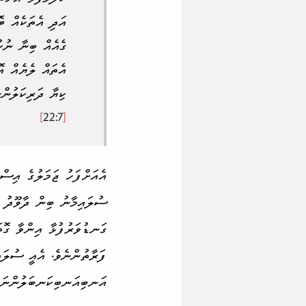
އަދި އެތަކެއް ބޮ
ގެއެއް ބިނާ ނުކުރ
އެތައް ލެޔެއް އޮ
ކިޔާ ދަރި­ކަލުން
]
22:7
[
އެއަށްފަހު ޖަމަލުގެ އިސްތަ
ސުލައިމާނު ބިން ދާވޫދު 
ގަނޑުވަރުފުޅާ އިންވާ ގޮތަ
ފަރާތުންނެވެ. އެއީ ސުލައ
އަނބިއަނބިކަނބަލުންނަށް