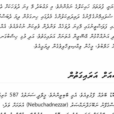
ޔަނީ ފުރަތަމަ ހައިކަލްގެ ނަމުންނެވެ. މި މަޢުބަދު މާ ގިނަ ދުވަހަކަށް ދެމ
އި ފަލަސްޠީނުގައި މާގިނަ ދުވަހެއް ވަންދެން ވެރިކަން ނުކުރެއެވެ. އެއްކ
ަދި އަނެއްކޮޅުން އާޝޫރީން އެތަނަށް އަރައިގަތެވެ. އަދި މުޅި ހިސާބުގަނ
ް ޚަރާބުވެ، މީހުން ވިއްސިވިހާލި­ވެގެން ދިޔައީއެވެ.
އަށް އަރައިގަތުން
ދެން އިރުމަތީ ފަރާތުން 
ހަމަލާދިނެވެ. ބާބިލުގެ ރަސްގެފާނު ނަބޫޚަޛްނައްޞަރު 