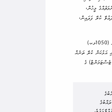
މަތެއްގެ މީހުން،
ަޢުވާ ކުރާ ފަދައިން،
މިދެންނެވި 70 އަހަރު ފެށިގެން ދިޔައީ މީލާދީ ސަނަތުގެ ހާހަކާއި ފަންސާހެއްހައި އަހަރު ކުރިން (1050މކ.)
އި އަޅުކަން ކުރާ ތަނެއް
 ޓެސްޓަމަންޓް) ގެ
ްބުގެ
ައްބުގެ
އްވާފައެވެ.