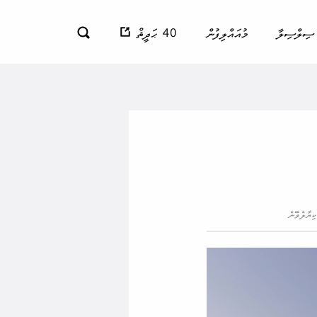
ސިލްސިލާ
މުއައްލިފުން
40 ޙަދީޘް