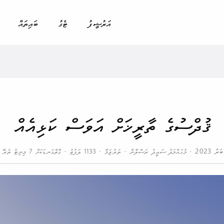
އަރުޝީފު
ޓެގު
ބައިތައް
ޤުދްސުގެ ތާރީޚަށް އަވަސް ކަޅިއެއް
މުޙައްމަދު ސަޢީދު ރަސްލާން
ތަރުޖަމާ
1133 ލަފުޒު
ގާތްގަނޑަކަށް 7 މިނިޓު ތެރޭ ކިޔާލެވޭނެ