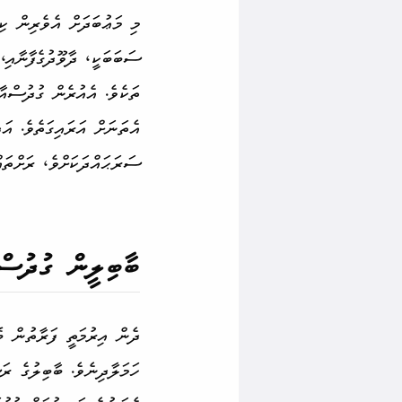
މި މަޢުބަދަށް އެވެރިން ކި
ތަކެވެ. އެއުރެން ގުދުސްއާ
އެތަނަށް އަރައިގަތެވެ. އ
ސަރަޙައްދަކަށްވެ، ރަށްތައ
ބާބިލީން ގުދުސް