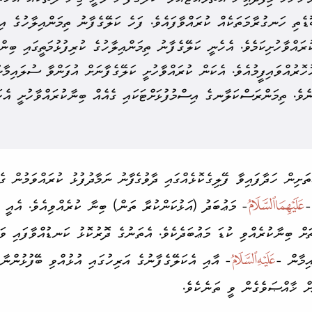
ޑެތި ހަނގުރާމަ­ތަކެއް ކުރައްވާފައެވެ. ފަހެ ކަލޭގެފާނު ތިމަންއިލާހުގެ އިސ
ައްވާހުށި­ކަމެވެ. އެހެނީ ކަލޭގެފާނު ތިމަންއިލާހުގެ ކުރި­ފުޅުމަތީގައި ބިންމ
ހޮރުއްވައިފީމުއެވެ. އެކަން ކުރައްވާހުށީ ކަލޭގެފާނަށް އުފަންވާ ސުލައިމާނ
ނެވެ. ތިމަން­ރަސް­ކަލާނގެ އިސްމުފުޅަށް­ޓަކައި ގެއެއް ބިނާ­ކުރައްވާހުށީ އެކ
ށިން ހަދާފައިވާ ފޭލިގެކޮޅެއްގައި ދާވުގެފާނު ނަމާދު­ފުޅު ކުރައްވަމުން ގެ
-

- މަޢުބަދު (އަޅުކަންކުރާ ތަން) ބިނާ ކުރެއްވިއެވެ. އެއީ ރ
ށް ބިނާ­ކުރެއްވި ކުޑަ މަޢުބަދެކެވެ. އެތަނުގެ ދޮރުކޮޅު ކަނޑުއްވާފައި ވ
ިމާން -

- އާއި އެކަލޭގެފާނުގެ އަރިހުގައި އުޅުއްވި ބޭފުޅުންނާއ
 ޚާއްޞަ­ވެގެން ވީ ތަނެކެވެ.