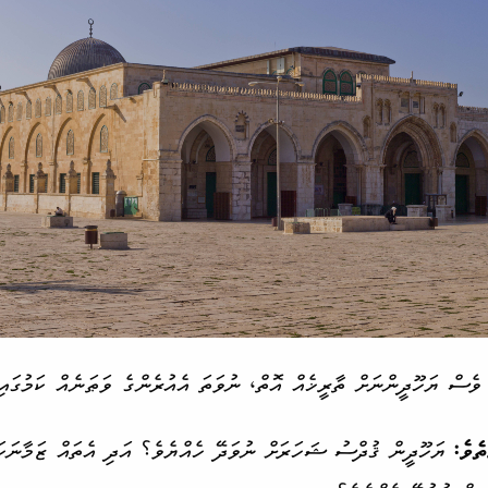
 ވެސް ޔަހޫދީންނަށް ތާރީޚެއް އޮތް، ނުވަތަ އެއުރެންގެ ވަޠަނެއް ކަމުގައި
ެވެ:
ޔަހޫދީން ޤުދްސު ޝަހަރަށް ނުވަދޭ ހެއްޔެވެ؟ އަދި އެތައް ޒަމާނަކަ