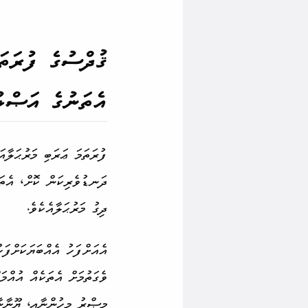
ޤުދްސުގެ ފުރަތަ
އެތަނުގެ އަޞްލު
ފުރަތަމަ ޢަރަބި މަރުޙަލާއ
ދަނޑު­ވެރިކަން ކޮށް، އެތަ
ދިގު މަރުޙަލާއެކެވެ.
އެއަށްފަހު އެއްބަޔަކަށްފަހ
ވެގަތުމަށް އެތަކެއް އުއްމ