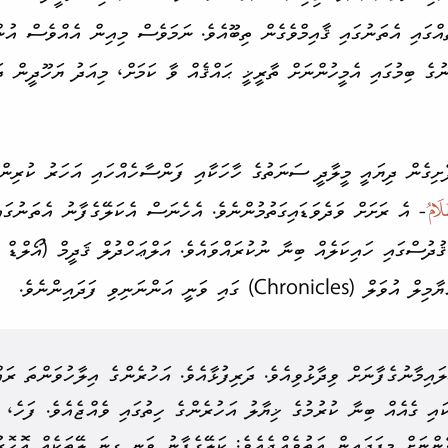
ެއްގައި އެތަނުގައި ޤާއިމް­ވެގެން ތިބޫއެވެ. ނަމަވެސް މިއިން އެއްވެސް އުން
ގެ ބިމުގައި އެމީހުންނަށް ތާރީޚީ ޙައްޤެއް ވާ ކަމަށް، މިއަދު ޔަހޫދީން ދ
- އެ ރަށަށް ވަދެވަޑައި­ގަތުމުންނެވެ. އެހެނަސް އެކަލޭގެފާނު އެތަނުގަ
 ޤުދުސްގައި ހައިކަލެއް ބިނާ ނުކުރައްވައެވެ. އަލްޢަހްދުލް ޤަދީމް (އޯލްޑް
ައި ވަނީ އަންނަނިވި ފަދައިންނެވެ.
ައިމާނުގެފާނަށް ވިދާޅުވިއެވެ. ދަރިފުޅާއެވެ. އަހުރެންގެ އިލާހު­ވަންތަ ރައ
ައި ގެއެއް ބިނާ ކުރުމުގެ ޚިޔާލު އަހުރެންގެ ހިތުގައި ވެއްޖެއެވެ. ފަހެ، ރ
ރެންނަށް މިފަދައިން އަތުވެއްޖެއެވެ: ކަލޭގެފާނު ވަނީ ގިނަ ލޭތަކެއް އޮހޮރު