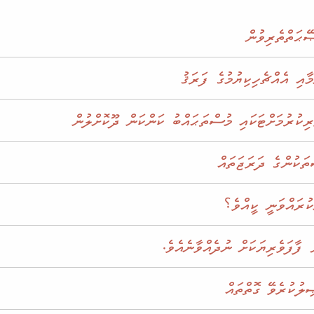
ޭޙަތްތެރިވުން
އި އެއްޗެހިކިޔުމުގެ ފަރަޤު
ރިކުރުމަށްޓަކައި މުސްތަޙައްބު ކަންކަން ދޫކޮށްލުން
ތަކުންގެ ދަރަޖަތައް
ުރައްވަނީ ކީއްވެ؟
ު ފާފަވެރިޔަކަށް ނުދެއްވާނެއެވެ.
ލުކުރެވޭ ގޮތްތައް