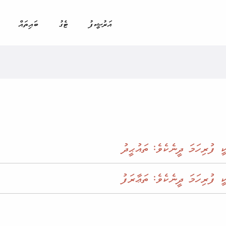
އަރުޝީފު
ޓެގު
ބައިތައް
 ފުރިހަމަ ދީނެކެވެ: ތައުޙީދު
 ފުރިހަމަ ދީނެކެވެ: ތަޢާރަފު