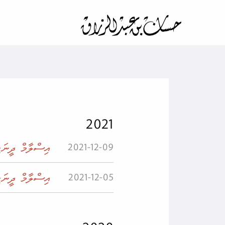
2021
އިސްލާމް ދީނަކީ
2021-12-09
އިސްލާމް ދީނަކީ
2021-12-05