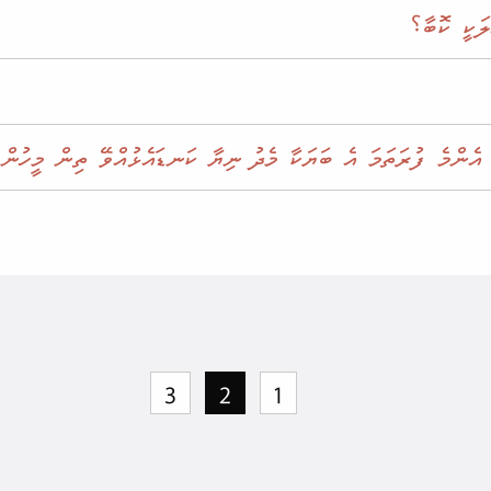
ލަކީ ކޮބާ؟
 އެންމެ ފުރަތަމަ އެ ބަޔަކާ މެދު ނިޔާ­ ކަނޑަ­އެޅުއްވޭ ތިން މީހުން
3
2
1