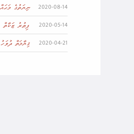
ނިޔަތުގެ މަޙައް
2020-08-14
ފިޠުރު ޒަކާތް
2020-05-14
ޤިޔާމަތް ދުވަހު
2020-04-21