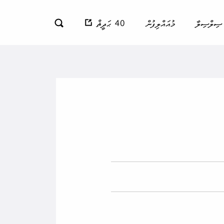
ސިލްސިލާ
މުއައްލިފުން
40 ޙަދީޘް