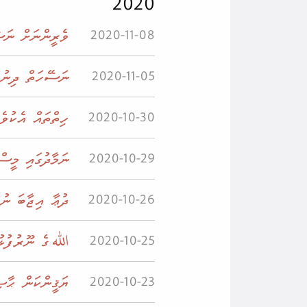
2020
ވެރީންނަށް ނަޞ
2020-11-08
ނަސޭހަތް ދިނުމާ
2020-11-05
ހިތްތައް އެކުވެ
2020-10-30
ނަމާދުގައި މީސް
2020-10-29
ދުޢާ އިޖާބަ ނުކ
2020-10-26
الله ގެ ނޫރުފުޅ
2020-10-25
ޔަޤީންކަން ޙާޞި
2020-10-23